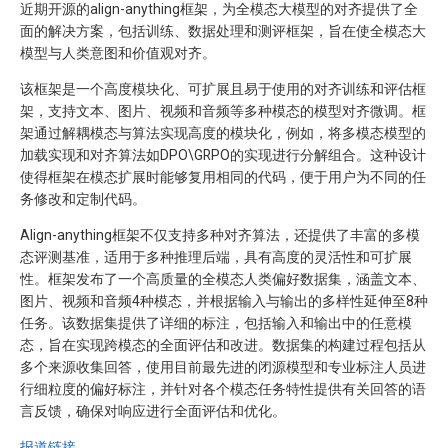
近期开源的align-anything框架，为全模态大模型的对齐提供了全
面的解决方案，包括训练、数据处理和测评框架，旨在使全模态大
模型与人类意图和价值观对齐。
该框架是一个高度模块化、可扩展且易于使用的对齐训练和评估框
架，支持文本、图片、视频和音频等多种模态的模型对齐微调。框
架通过解耦模态与算法实现高度的模块化，例如，将多模态模型的
加载实现和对齐算法如DPO\GRPO的实现进行分解组合。这种设计
使得框架在模态扩展时能够复用相同的代码，便于用户为不同的任
务修改和定制代码。
Align-anything框架不仅支持多种对齐算法，还提供了丰富的多模
态评测基准，适用于多种推理后端，具有高度的灵活性和可扩展
性。框架发布了一个高质量的全模态人类偏好数据集，涵盖文本、
图片、视频和音频4种模态，并根据输入与输出的多样性延伸至8种
任务。该数据集提供了详细的标注，包括输入和输出中的任意模
态，旨在实现跨模态的全面评估和改进。数据集的构建过程包括从
多个来源收集回答，使用目前最先进的闭源模型和专业标注人员进
行细粒度的偏好标注，并针对各个模态任务特性提供有关回答的语
言反馈，确保对响应进行全面评估和优化。
报道链接